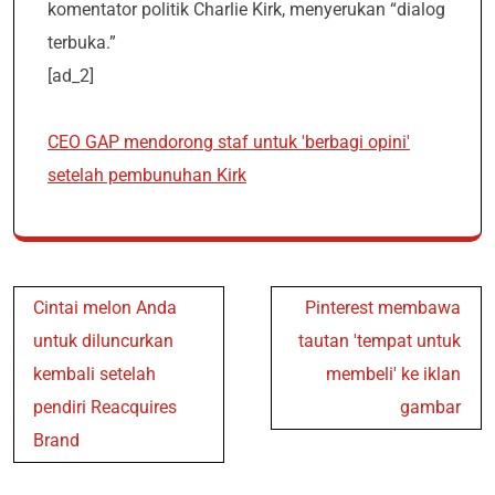
komentator politik Charlie Kirk, menyerukan “dialog
terbuka.”
[ad_2]
CEO GAP mendorong staf untuk 'berbagi opini'
setelah pembunuhan Kirk
Post
Cintai melon Anda
Pinterest membawa
navigation
untuk diluncurkan
tautan 'tempat untuk
kembali setelah
membeli' ke iklan
pendiri Reacquires
gambar
Brand