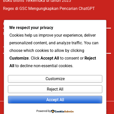
Buku Bisnis Terkemuka di tahun 2025
Regex di GSC Mengungkapkan Pencarian ChatGPT
Categories
We respect your privacy
Uncategorized
Cookies help us improve your experience, deliver
personalized content, and analyze traffic. You can
Tags
choose which cookies to allow by clicking
Customize
. Click
Accept All
to consent or
Reject
Buku
e-commerce
Penjualan Liburan
All
to decline non-essential cookies.
Siniar
Customize
Reject All
Accept All
© 2026
E-Comerse Dan Retail Blog
. All Rights Reserved.
Powered by