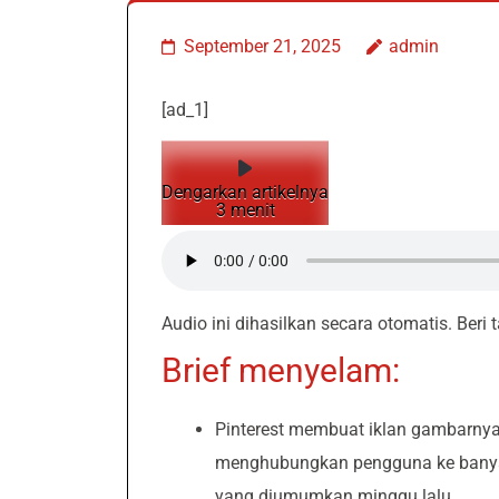
September 21, 2025
admin
[ad_1]
Dengarkan artikelnya
3 menit
Audio ini dihasilkan secara otomatis. Beri
Brief menyelam:
Pinterest membuat iklan gambarnya 
menghubungkan pengguna ke banyak
yang diumumkan minggu lalu.