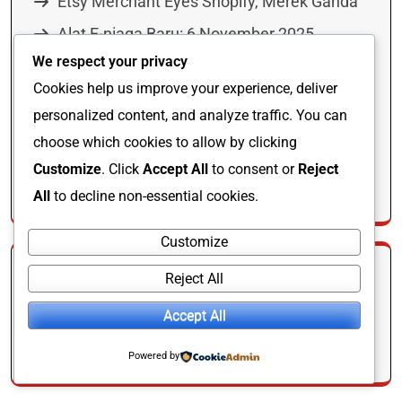
Etsy Merchant Eyes Shopify, Merek Ganda
Alat E-niaga Baru: 6 November 2025
We respect your privacy
Gabungkan Kampanye Iklan Google untuk
Cookies help us improve your experience, deliver
ROAS yang Lebih Baik
personalized content, and analyze traffic. You can
Buku Bisnis Terkemuka di tahun 2025
choose which cookies to allow by clicking
Regex di GSC Mengungkapkan Pencarian
Customize
. Click
Accept All
to consent or
Reject
ChatGPT
All
to decline non-essential cookies.
Customize
Recent Comments
Reject All
Accept All
A WordPress Commenter
on
Hello world!
Powered by