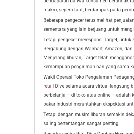
pendapatan bahwa konsumen bertindak tan
makro, seperti tarif, berdampak pada pem
Beberapa pengecer terus melihat penjualan
sementara yang lain berjuang untuk mengi
Tetapi pengecer merespons. Target, untuk 
Bergabung dengan Walmart, Amazon, dan l
Menjelang liburan, Target telah mengg
kemampuan pengiriman hari yang sama k
Wakil Operasi Toko Pengalaman Pedagang 
retail
Dive selama acara virtual langsung
berbelanja – di toko atau online – adalah
pakar industri meruntuhkan ekspektasi u
Tetapi dengan musim liburan semakin de
saling bertentangan sangat penting.
Reporter senior Ritel Dive Daphne Howlan