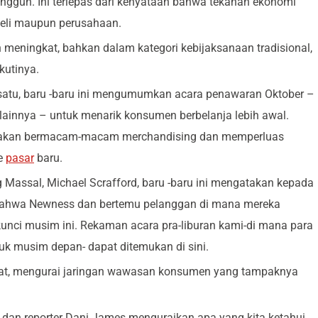
gguh. Ini terlepas dari kenyataan bahwa tekanan ekonomi
beli maupun perusahaan.
 meningkat, bahkan dalam kategori kebijaksanaan tradisional,
kutinya.
satu,
baru -baru ini mengumumkan acara penawaran Oktober
–
ainnya – untuk menarik konsumen berbelanja lebih awal.
andakan bermacam-macam merchandising dan memperluas
e
pasar
baru.
Massal, Michael Scrafford, baru -baru ini mengatakan kepada
 bahwa Newness dan bertemu pelanggan di mana mereka
 kunci musim ini. Rekaman acara pra-liburan kami-di mana para
ntuk musim depan-
dapat ditemukan di sini.
kat, mengurai jaringan wawasan konsumen yang tampaknya
d dan reporter Dani James menguraikan apa yang kita ketahui