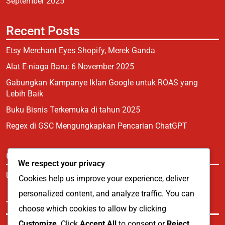
September 2025
Recent Posts
Etsy Merchant Eyes Shopify, Merek Ganda
Alat E-niaga Baru: 6 November 2025
Gabungkan Kampanye Iklan Google untuk ROAS yang
Lebih Baik
Buku Bisnis Terkemuka di tahun 2025
Regex di GSC Mengungkapkan Pencarian ChatGPT
Categories
We respect your privacy
Uncategorized
Cookies help us improve your experience, deliver
personalized content, and analyze traffic. You can
Tags
choose which cookies to allow by clicking
Customize
. Click
Accept All
to consent or
Reject