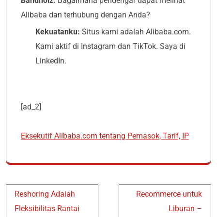
Bandholz:
Bagaimana pendengar dapat melihat
Alibaba dan terhubung dengan Anda?
Kekuatanku:
Situs kami adalah Alibaba.com.
Kami aktif di Instagram dan TikTok. Saya di
LinkedIn.
[ad_2]
Eksekutif Alibaba.com tentang Pemasok, Tarif, IP
Post
Reshoring Adalah
Recommerce untuk
navigation
Fleksibilitas Rantai
Liburan –