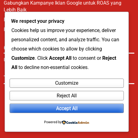
Gabungkan Kampanye Iklan Google untuk ROAS yang
Lebih Baik
Buku Bisnis Terkemuka di tahun 2025
We respect your privacy
Regex di GSC Mengungkapkan Pencarian ChatGPT
Cookies help us improve your experience, deliver
personalized content, and analyze traffic. You can
Categories
choose which cookies to allow by clicking
Customize
. Click
Accept All
to consent or
Reject
Uncategorized
All
to decline non-essential cookies.
Tags
Customize
Reject All
Buku
e-commerce
Penjualan Liburan
Accept All
Siniar
Powered by